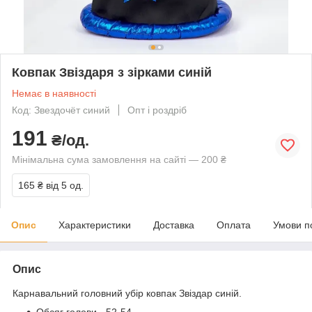
Ковпак Звіздаря з зірками синій
Немає в наявності
Код: Звездочёт синий
Опт і роздріб
191
₴/од.
Мінімальна сума замовлення на сайті — 200 ₴
165 ₴
від 5 од.
Опис
Характеристики
Доставка
Оплата
Умови п
Опис
Карнавальний головний убір ковпак Звіздар синій.
Обсяг голови - 52-54