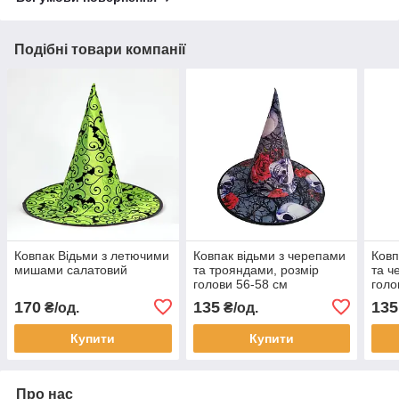
Подібні товари компанії
Ковпак Відьми з летючими
Ковпак відьми з черепами
Ковп
мишами салатовий
та трояндами, розмір
та ч
голови 56-58 см
голо
170
135
135
₴/од.
₴/од.
Купити
Купити
Про нас