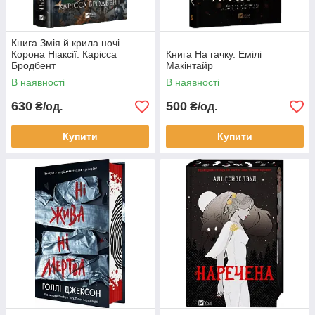
Книга Змія й крила ночі.
Корона Ніаксії. Карісса
Книга На гачку. Емілі
Бродбент
Макінтайр
В наявності
В наявності
630
500
₴/од.
₴/од.
Купити
Купити