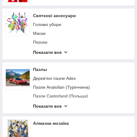
Овочі, фрукти, квіти, ягоди
Святкові аксесуари
Костюми для малюків
Головні убори
Маски
Перуки
Декор для Хеллоуїна
Показати все
Грим та аксесуари
Обручі, ріжки
Пазлы
Карнавальні плащі
Дерев'яні пазли Adex
Все для Нового року
Пазли Anatolian (Туреччина)
Пазли Castorland (Польща)
Пазли CherryPazzi
Показати все
Круглі пазли Pinshidai (Китай)
Алмазна мозаїка