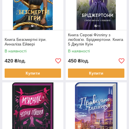
Книга Серові Філліпу з
Книга Безсмертні ігри.
любов’ю. Бріджертони. Книга
Анналіза Ейвері
5 Джулія Куїн
В наявності
В наявності
420
450
₴/од.
₴/од.
Купити
Купити