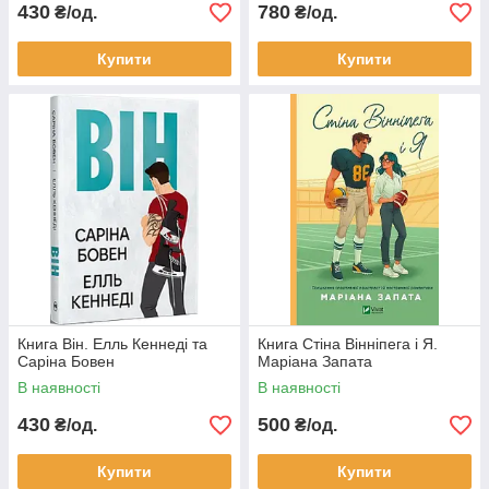
430
780
₴/од.
₴/од.
Купити
Купити
Книга Він. Елль Кеннеді та
Книга Стіна Вінніпега і Я.
Саріна Бовен
Маріана Запата
В наявності
В наявності
430
500
₴/од.
₴/од.
Купити
Купити