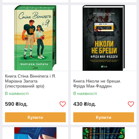
Книга Стіна Вінніпега і Я.
Маріана Запата
Книга Ніколи не бреши.
(ілюстрований зріз)
Фріда Мак-Фадден
В наявності
В наявності
590
430
₴/од.
₴/од.
Купити
Купити