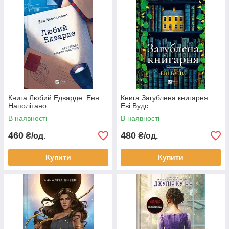
Книга Любий Едварде. Енн
Книга Загублена книгарня.
Наполітано
Еві Вудс
В наявності
В наявності
460
480
₴/од.
₴/од.
Купити
Купити