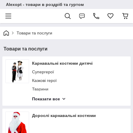
Alexopt - товари в роздріб та гуртом
Товари та послуги
Товари та послуги
Карнавальні костюми дитячі
Супергерої
Казкові герої
Тварини
Діснеївські принцеси
Показати все
Національні
Професії
Дорослі карнавальні костюми
Карнавальні костюми птахів
Комахи