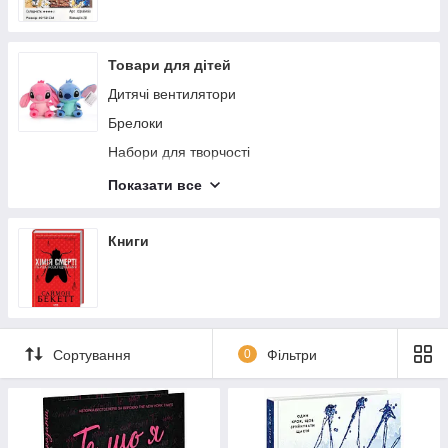
Товари для дітей
Дитячі вентилятори
Брелоки
Набори для творчості
Сквіши
Показати все
М'які іграшки
Антистреси
Книги
Дитячі товари
Віяло
Сортування
0
Фільтри