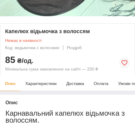
Капелюх відьмочка з волоссям
Немає в наявності
Код: ведьмочка с волосами
Роздріб
85
₴/од.
Мінімальна сума замовлення на сайті — 200 ₴
Опис
Характеристики
Доставка
Оплата
Умови п
Опис
Карнавальний капелюх відьмочка з
волоссям.