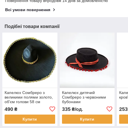
Повернення товару впродовж 14 днів за домовленістю
Всі умови повернення
Подібні товари компанії
Капелюх Сомбреро з
Капелюх дитячий
Капе
великими полями золото,
Сомбреро з червоними
кров
об'єм голови 58 см
бубонами
490
335
253
₴
₴/од.
Купити
Купити