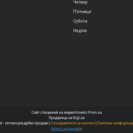
Четвер
Пʼятниця
Субота
Неділя
Сайт створений на маркетплейсі
Prom.ua
Продавець на Bigl.ua
Alexopt - оптово-роздрібні продажі |
Поскаржитися на контент
|
Політика конфіденці
Select Language
▼