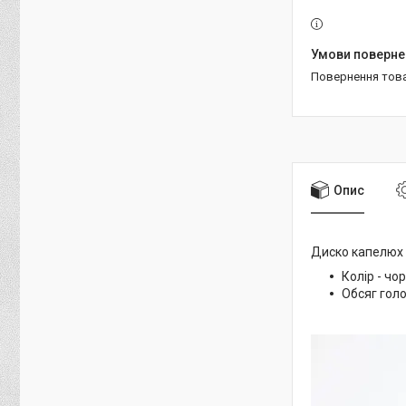
повернення тов
Опис
Диско капелюх 
Колір - чор
Обсяг голо