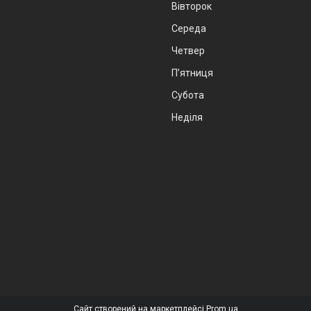
Вівторок
Середа
Четвер
Пʼятниця
Субота
Неділя
Сайт створений на маркетплейсі
Prom.ua