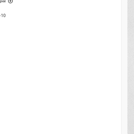
іни
-10