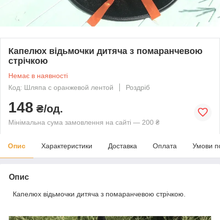
Капелюх відьмочки дитяча з помаранчевою
стрічкою
Немає в наявності
Код: Шляпа с оранжевой лентой
Роздріб
148
₴/од.
Мінімальна сума замовлення на сайті — 200 ₴
Опис
Характеристики
Доставка
Оплата
Умови п
Опис
Капелюх відьмочки дитяча з помаранчевою стрічкою.