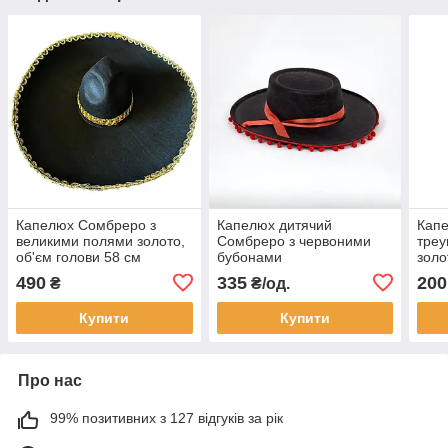
Капелюх Сомбреро з
Капелюх дитячий
Капе
великими полями золото,
Сомбреро з червоними
треу
об'єм голови 58 см
бубонами
золо
490
335
200
₴
₴/од.
Купити
Купити
Про нас
99% позитивних з 127 відгуків за рік