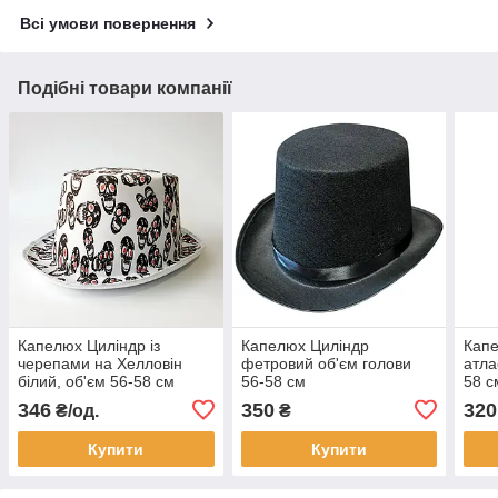
Всі умови повернення
Подібні товари компанії
Капелюх Циліндр із
Капелюх Циліндр
Капе
черепами на Хелловін
фетровий об'єм голови
атла
білий, об'єм 56-58 см
56-58 см
58 с
346
350
320
₴/од.
₴
Купити
Купити