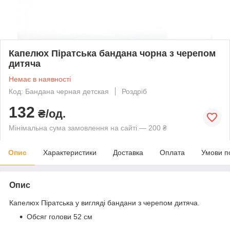
Капелюх Піратська бандана чорна з черепом
дитяча
Немає в наявності
Код: Бандана черная детская
Роздріб
132
₴/од.
Мінімальна сума замовлення на сайті — 200 ₴
Опис
Характеристики
Доставка
Оплата
Умови п
Опис
Капелюх Піратська у вигляді бандани з черепом дитяча.
Обсяг голови 52 см