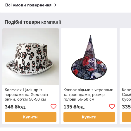
Всі умови повернення
Подібні товари компанії
Капелюх Циліндр із
Ковпак відьми з черепами
Капе
черепами на Хелловін
та трояндами, розмір
Сом
білий, об'єм 56-58 см
голови 56-58 см
буб
346
135
335
₴/од.
₴/од.
Купити
Купити