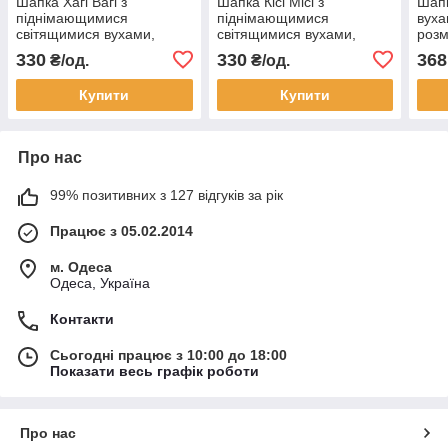
Шапка Хагі Вагі з
Шапка Кісі Місі з
Шапк
піднімающимися
піднімающимися
вуха
світящимися вухами,
світящимися вухами,
розм
розмір 52-56 см
розмір 52-56 см
330
330
368
₴/од.
₴/од.
Купити
Купити
Про нас
99% позитивних з 127 відгуків за рік
Працює з 05.02.2014
м. Одеса
Одеса, Україна
Контакти
Сьогодні працює з 10:00 до 18:00
Показати весь графік роботи
Про нас