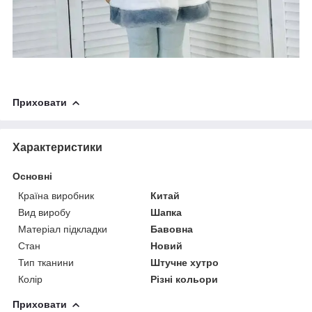
Приховати
Характеристики
Основні
Країна виробник
Китай
Вид виробу
Шапка
Матеріал підкладки
Бавовна
Стан
Новий
Тип тканини
Штучне хутро
Колір
Різні кольори
Приховати