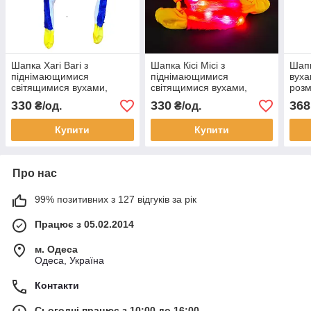
Шапка Хагі Вагі з
Шапка Кісі Місі з
Шапк
піднімающимися
піднімающимися
вуха
світящимися вухами,
світящимися вухами,
розм
розмір 52-56 см
розмір 52-56 см
330
330
368
₴/од.
₴/од.
Купити
Купити
Про нас
99% позитивних з 127 відгуків за рік
Працює з 05.02.2014
м. Одеса
Одеса, Україна
Контакти
Сьогодні працює з 10:00 до 16:00