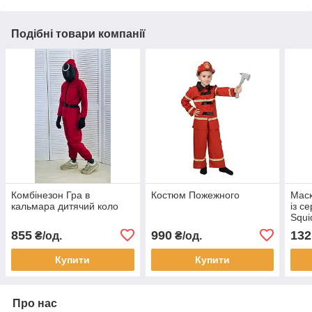
Подібні товари компанії
Комбінезон Гра в
Костюм Пожежного
Маск
кальмара дитячий коло
із с
Squ
855
990
132
₴/од.
₴/од.
Купити
Купити
Про нас