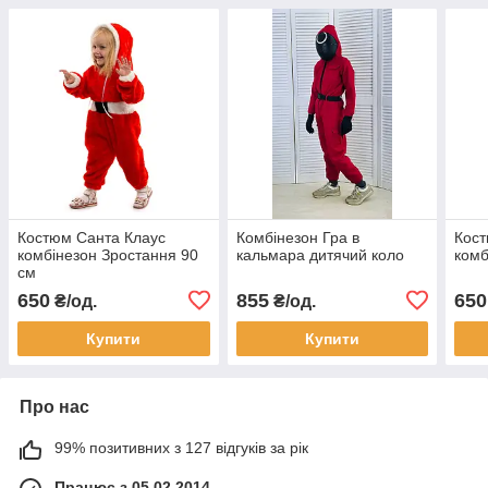
Костюм Санта Клаус
Комбінезон Гра в
Кост
комбінезон Зростання 90
кальмара дитячий коло
комб
см
650
855
650
₴/од.
₴/од.
Купити
Купити
Про нас
99% позитивних з 127 відгуків за рік
Працює з 05.02.2014