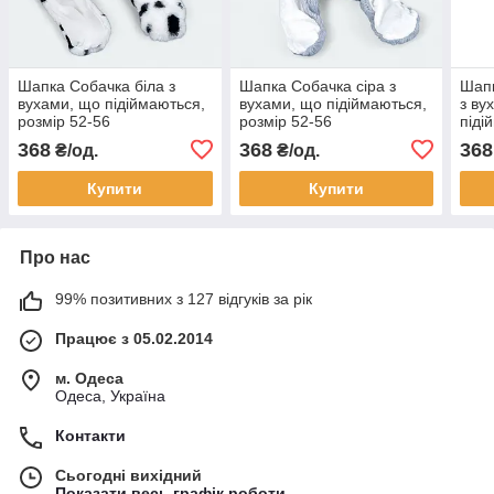
Шапка Собачка біла з
Шапка Собачка сіра з
Шапк
вухами, що підіймаються,
вухами, що підіймаються,
з ву
розмір 52-56
розмір 52-56
піді
56
368
368
368
₴/од.
₴/од.
Купити
Купити
Про нас
99% позитивних з 127 відгуків за рік
Працює з 05.02.2014
м. Одеса
Одеса, Україна
Контакти
Сьогодні вихідний
Показати весь графік роботи