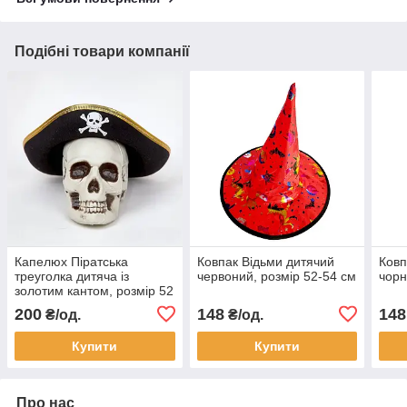
Подібні товари компанії
Капелюх Піратська
Ковпак Відьми дитячий
Ковп
треуголка дитяча із
червоний, розмір 52-54 см
чорн
золотим кантом, розмір 52
200
148
148
₴/од.
₴/од.
Купити
Купити
Про нас