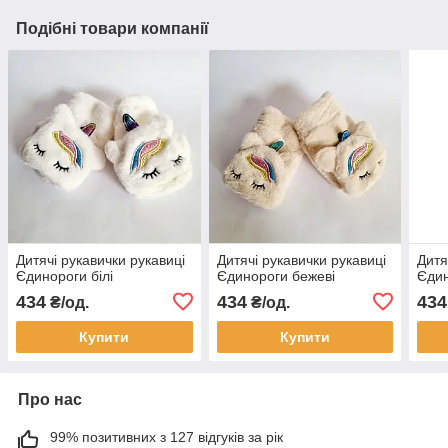
Подібні товари компанії
Дитячі рукавички рукавиці
Дитячі рукавички рукавиці
Дитя
Єдинороги білі
Єдинороги бежеві
Єдин
434
434
434
₴/од.
₴/од.
Купити
Купити
Про нас
99% позитивних з 127 відгуків за рік