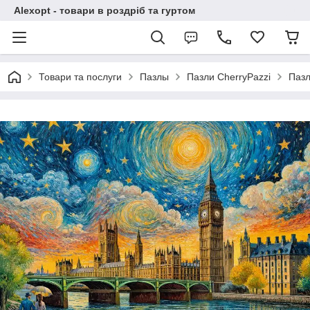
Alexopt - товари в роздріб та гуртом
Товари та послуги
Пазлы
Пазли CherryPazzi
Пазл