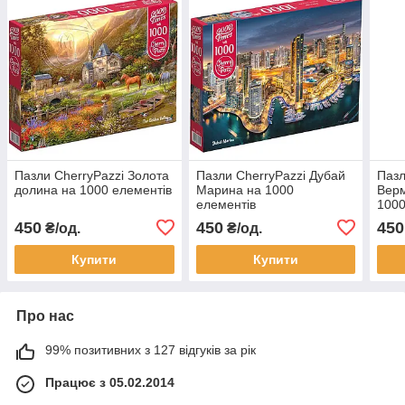
Пазли CherryPazzi Золота
Пазли CherryPazzi Дубай
Пазл
долина на 1000 елементів
Марина на 1000
Верм
елементів
1000
450
450
450
₴/од.
₴/од.
Купити
Купити
Про нас
99% позитивних з 127 відгуків за рік
Працює з 05.02.2014