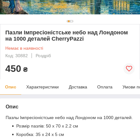
Пазли Імпресіоністське небо над Лондоном
на 1000 деталей CherryPazzi
Немає в наявності
Код: 30882
Роздріб
450
₴
Опис
Характеристики
Доставка
Оплата
Умови п
Опис
Пазлы
Імпресіоністське небо над Лондоном
на 1000 деталей.
Розмір пазлів:
50 х 70 x 2.2 см
Коробка:
35 х 24 х 5 см