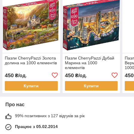
Пазли CherryPazzi Золота
Пазли CherryPazzi Дубай
Пазл
долина на 1000 елементів
Марина на 1000
Верм
елементів
1000
450
450
450
₴/од.
₴/од.
Купити
Купити
Про нас
99% позитивних з 127 відгуків за рік
Працює з 05.02.2014