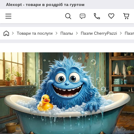
Alexopt - товари в роздріб та гуртом
Товари та послуги
Пазлы
Пазли CherryPazzi
Пазл