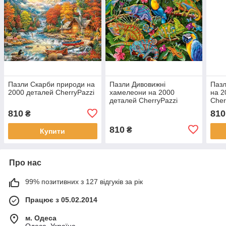
Пазли Скарби природи на
Пазли Дивовижні
Пазл
2000 деталей CherryPazzi
хамелеони на 2000
на 2
деталей CherryPazzi
Cher
810
810
₴
810
₴
Купити
Про нас
99% позитивних з 127 відгуків за рік
Працює з 05.02.2014
м. Одеса
Одеса, Україна