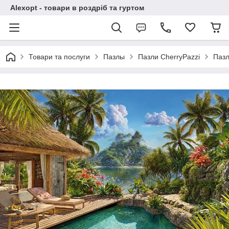
Alexopt - товари в роздріб та гуртом
Товари та послуги
Пазлы
Пазли CherryPazzi
Пазл