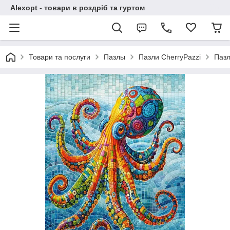
Alexopt - товари в роздріб та гуртом
Товари та послуги
Пазлы
Пазли CherryPazzi
Пазл