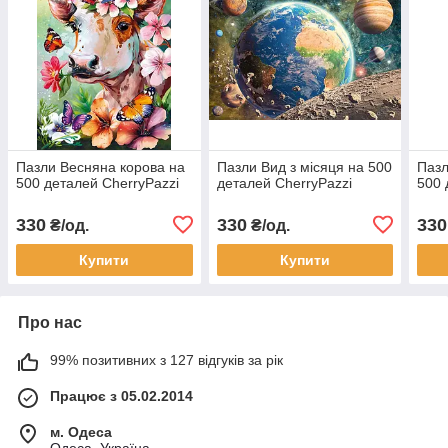
Пазли Весняна корова на
Пазли Вид з місяця на 500
Пазл
500 деталей CherryPazzi
деталей CherryPazzi
500 
330
330
330
₴/од.
₴/од.
Купити
Купити
Про нас
99% позитивних з 127 відгуків за рік
Працює з 05.02.2014
м. Одеса
Одеса, Україна