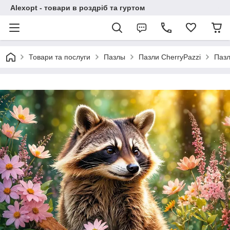
Alexopt - товари в роздріб та гуртом
Товари та послуги
Пазлы
Пазли CherryPazzi
Пазл