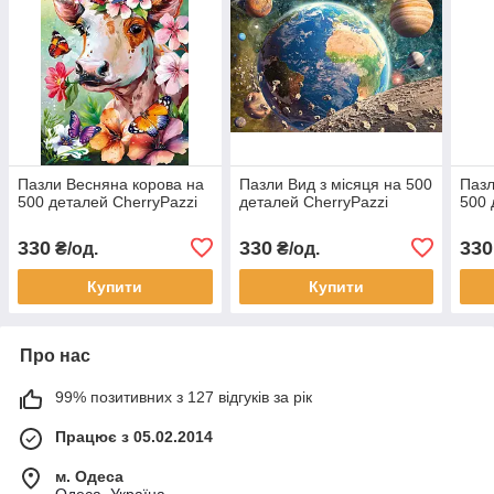
Пазли Весняна корова на
Пазли Вид з місяця на 500
Пазл
500 деталей CherryPazzi
деталей CherryPazzi
500 
330
330
330
₴/од.
₴/од.
Купити
Купити
Про нас
99% позитивних з 127 відгуків за рік
Працює з 05.02.2014
м. Одеса
Одеса, Україна