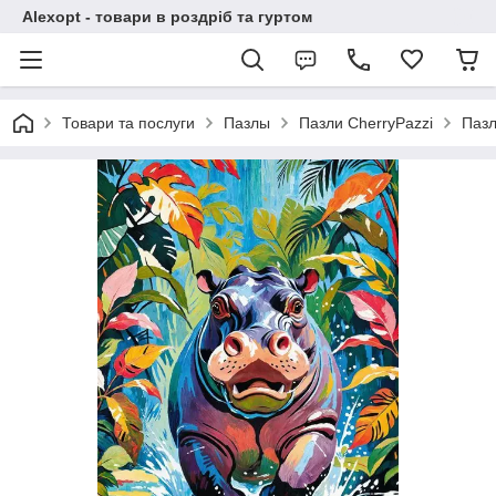
Alexopt - товари в роздріб та гуртом
Товари та послуги
Пазлы
Пазли CherryPazzi
Пазл