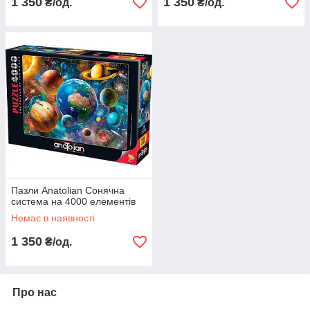
1 350
1 350
₴/од.
₴/од.
Пазли Anatolian Сонячна
система на 4000 елементів
Немає в наявності
1 350
₴/од.
Про нас