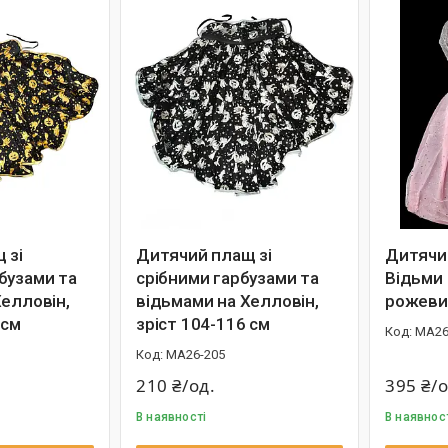
 зі
Дитячий плащ зі
Дитячий
бузами та
срібними гарбузами та
Відьми 
Хелловін,
відьмами на Хелловін,
рожеви
 см
зріст 104-116 см
МА26
MA26-205
210 ₴/од.
395 ₴/о
В наявності
В наявнос