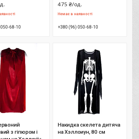
д.
475 ₴/од.
аявності
Немає в наявності
 050-68-10
+380 (96) 050-68-10
ервоний
Накидка скелета дитяча
ий з гіпюром і
на Хэллоиун, 80 см