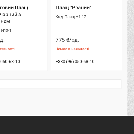
товий Плащ
Плащ "Рваний"
чорний з
Плащ Н1-17
оном
 Н13-1
д.
775 ₴/од.
аявності
Немає в наявності
 050-68-10
+380 (96) 050-68-10