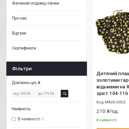
Фатинові спідниці-пачки
Про нас
Відгуки
Сертифікати
Фільтри
Дитячий плащ
золотими гар
Діапазон цін, ₴
відьмами на 
зріст 104-116
MA26-205/2
Наявність
210 ₴/од.
В наявності
5
В наявності