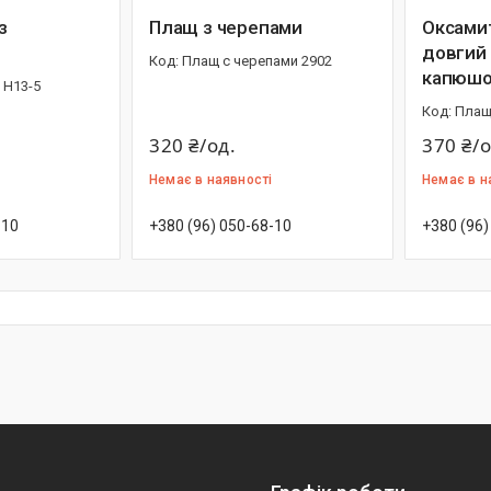
з
Плащ з черепами
Оксами
довгий 
Плащ с черепами 2902
капюш
 Н13-5
Плащ
320 ₴/од.
370 ₴/о
Немає в наявності
Немає в н
-10
+380 (96) 050-68-10
+380 (96)