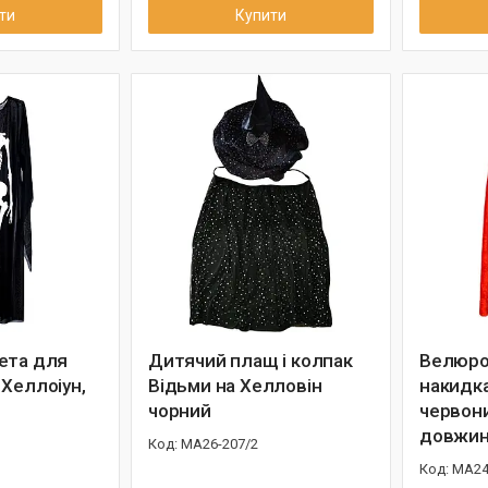
ти
Купити
ета для
Дитячий плащ і колпак
Велюро
 Хеллоіун,
Відьми на Хелловін
накидк
чорний
червони
довжин
МА26-207/2
MA24