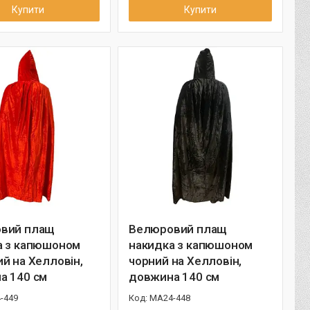
Купити
Купити
вий плащ
Велюровий плащ
а з капюшоном
накидка з капюшоном
й на Хелловін,
чорний на Хелловін,
а 140 см
довжина 140 см
-449
MA24-448