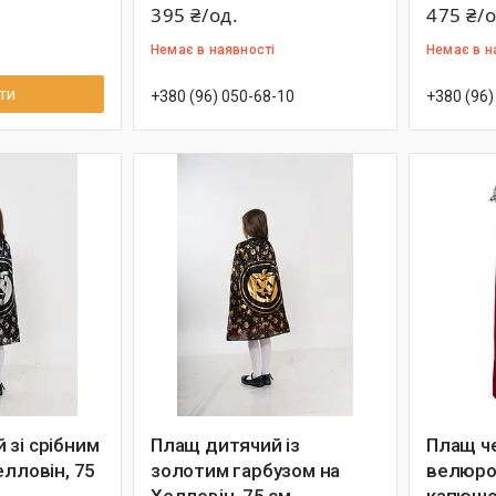
395 ₴/од.
475 ₴/о
Немає в наявності
Немає в н
ти
+380 (96) 050-68-10
+380 (96)
 зі срібним
Плащ дитячий із
Плащ ч
елловін, 75
золотим гарбузом на
велюров