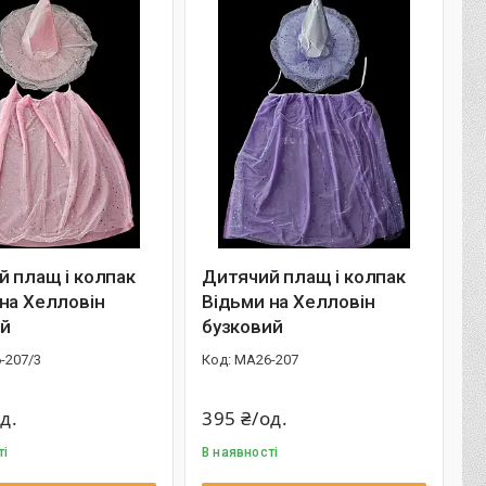
 плащ і колпак
Дитячий плащ і колпак
на Хелловін
Відьми на Хелловін
й
бузковий
-207/3
МА26-207
д.
395 ₴/од.
ті
В наявності