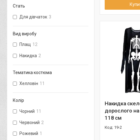
Купи
Стать
Для дівчаток
3
Вид виробу
Плащ
12
Накидка
2
Тематика костюма
Хелловін
11
Колір
Накидка скел
дорослого на
Чорний
11
118 см
Червоний
2
19-2
Рожевий
1