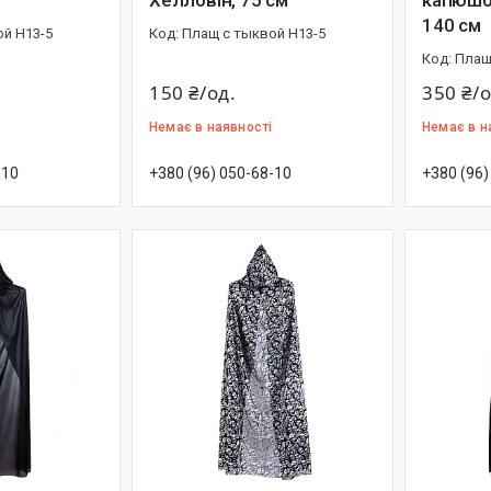
Хелловін, 75 см
капюшо
140 см
й Н13-5
Плащ с тыквой Н13-5
Плащ
150 ₴/од.
350 ₴/о
Немає в наявності
Немає в н
-10
+380 (96) 050-68-10
+380 (96)