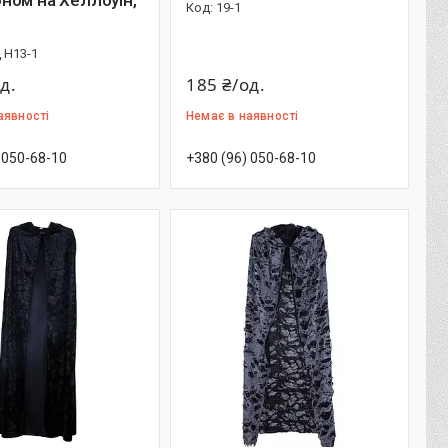
ном на Хеллоуїн,
19-1
 Н13-1
д.
185 ₴/од.
аявності
Немає в наявності
 050-68-10
+380 (96) 050-68-10