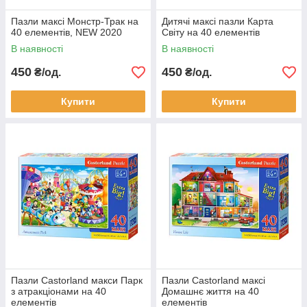
Пазли максі Монстр-Трак на
Дитячі максі пазли Карта
40 елементів, NEW 2020
Світу на 40 елементів
В наявності
В наявності
450
450
₴/од.
₴/од.
Купити
Купити
Пазли Castorland макси Парк
Пазли Castorland максі
з атракціонами на 40
Домашнє життя на 40
елементів
елементів