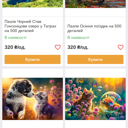
Пазли Чорний Став
Гонсєніцови озеро у Татрах
Пазли Осіння поїздка на 500
на 500 деталей
деталей
В наявності
В наявності
320
320
₴/од.
₴/од.
Купити
Купити