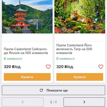
Пазли Castorland Його
Пазли Castorland Сейганто-
величність Тигр на 500
дзі Японія на 500 елементів
елементів
В наявності
В наявності
320
320
₴/од.
₴/од.
Купити
Купити
Показати ще
1
/ 8