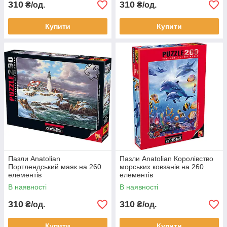
310
310
₴/од.
₴/од.
Купити
Купити
Пазли Anatolian
Пазли Anatolian Королівство
Портлендський маяк на 260
морських ковзанів на 260
елементів
елементів
В наявності
В наявності
310
310
₴/од.
₴/од.
Купити
Купити