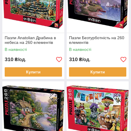
Пазли Anatolian Драбина в
Пазли Безтурботність на 260
небеса на 260 елементів
елементів
В наявності
В наявності
310
310
₴/од.
₴/од.
Купити
Купити