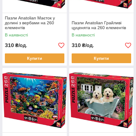
Пазли Anatolian Маєток у
долині з вербами на 260
Пазли Anatolian Грайливі
елементів
цуценята на 260 елементів
В наявності
В наявності
310
310
₴/од.
₴/од.
Купити
Купити