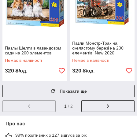
Пазли Монстр-Трак на
Пазлы Шелти в лавандовом
скелястому березі на 200
саду на 200 элементов
елементів, New 2020
Немає в наявності
Немає в наявності
320
320
₴/од.
₴/од.
Показати ще
1
/ 2
Про нас
99% позитивних з 127 відгуків за рік