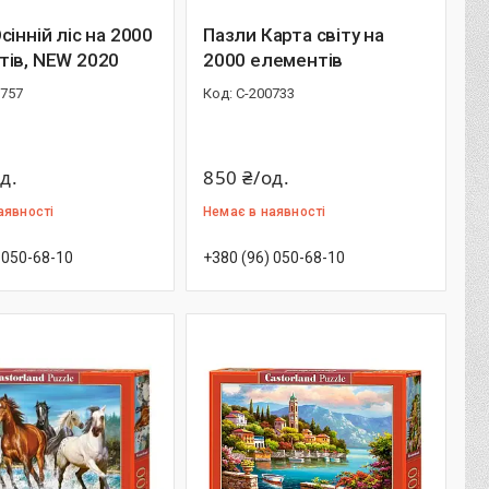
сінній ліс на 2000
Пазли Карта світу на
тів, NEW 2020
2000 елементів
0757
С-200733
д.
850 ₴/од.
аявності
Немає в наявності
 050-68-10
+380 (96) 050-68-10