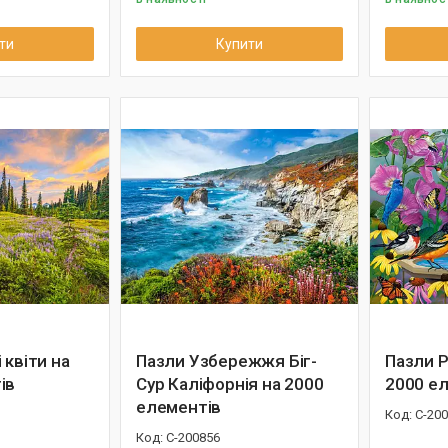
ти
Купити
 квіти на
Пазли Узбережжя Біг-
Пазли 
ів
Сур Каліфорнія на 2000
2000 е
елементів
C-20
С-200856