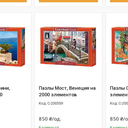
ини,
Пазлы Мост, Венеция на
Пазлы 
00
2000 элементов
элемен
С-200559
С-20
850 ₴/од.
850 ₴/о
В наявності
В наявнос