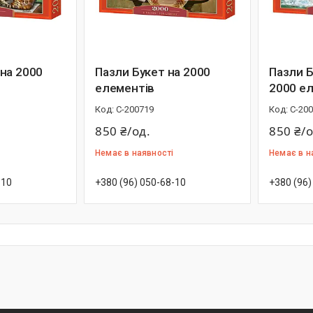
на 2000
Пазли Букет на 2000
Пазли Б
елементів
2000 е
С-200719
С-20
850 ₴/од.
850 ₴/о
Немає в наявності
Немає в н
-10
+380 (96) 050-68-10
+380 (96)