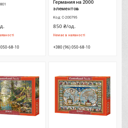
Германия на 2000
0801
элементов
С-200795
д.
850 ₴/од.
аявності
Немає в наявності
 050-68-10
+380 (96) 050-68-10