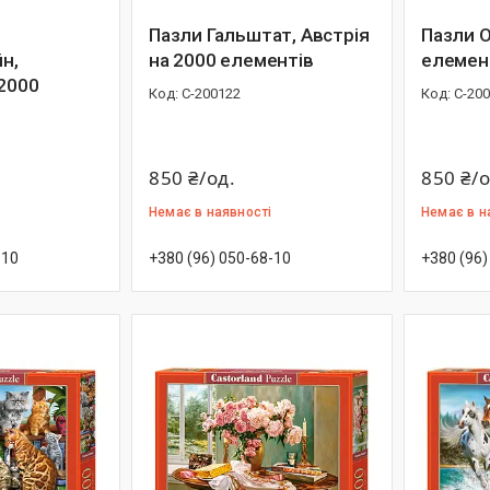
Пазли Гальштат, Австрія
Пазли О
н,
на 2000 елементів
елемен
 2000
С-200122
С-20
850 ₴/од.
850 ₴/о
Немає в наявності
Немає в н
-10
+380 (96) 050-68-10
+380 (96)