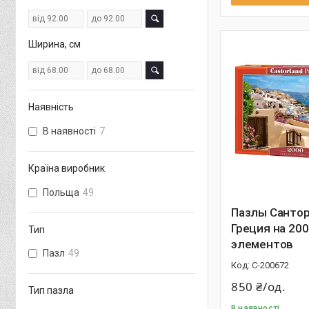
Ширина, см
Наявність
В наявності
7
Країна виробник
Польща
49
Пазлы Сантор
Греция на 20
Тип
элементов
Пазл
49
С-200672
850 ₴/од.
Тип пазла
В наявності