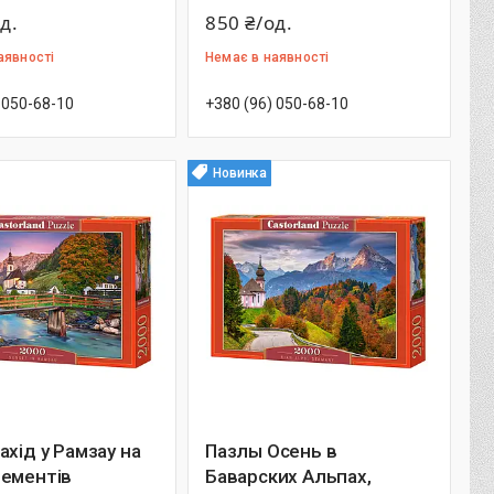
д.
850 ₴/од.
аявності
Немає в наявності
 050-68-10
+380 (96) 050-68-10
Новинка
ахід у Рамзау на
Пазлы Осень в
лементів
Баварских Альпах,