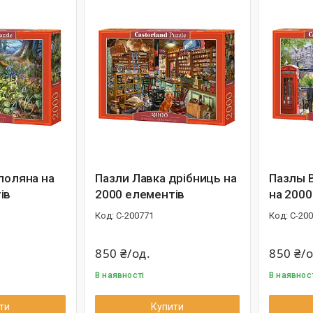
поляна на
Пазли Лавка дрібниць на
Пазлы 
ів
2000 елементів
на 200
С-200771
С-20
850 ₴/од.
850 ₴/о
В наявності
В наявнос
ти
Купити