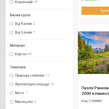
Класичний
49
Купи
Вікова група
Від 8 років
2
Від 5 років
1
Матеріал
Картон
49
Тематика
Природа і пейзажі
11
Архітектурні споруди
10
Пазли Ранкові
Місто
7
2000 елемент
С-200863
Мистецтво
6