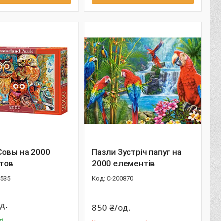
Совы на 2000
Пазли Зустріч папуг на
тов
2000 елементів
0535
С-200870
д.
850 ₴/од.
ті