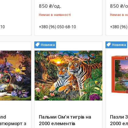
850 ₴/од.
850 ₴/о
Немає в наявності
Немає в н
-10
+380 (96) 050-68-10
+380 (96)
Новинка
Новинка
and
Пальми Сім’я тигрів на
Пазли З
атюрморт з
2000 елементів
2000 е