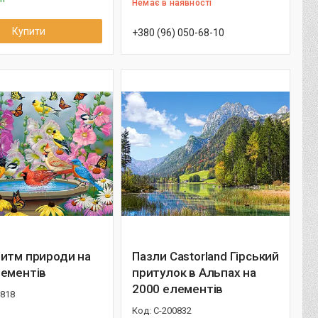
Немає в наявності
Купити
+380 (96) 050-68-10
Ритм природи на
Пазли Castorland Гірський
лементів
притулок в Альпах на
2000 елементів
0818
С-200832