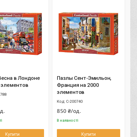
Весна в Лондоне
Пазлы Сент-Эмильон,
0 элементов
Франция на 2000
элементов
0788
С-200740
д.
850 ₴/од.
ті
В наявності
Купити
Купити