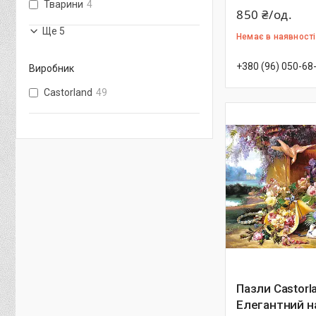
Тварини
4
850 ₴/од.
Ще 5
Немає в наявності
+380 (96) 050-68
Виробник
Castorland
49
Пазли Castorl
Елегантний н