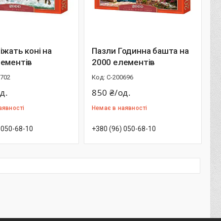
іжать коні на
Пазли Годинна башта на
лементів
2000 елементів
0702
С-200696
д.
850 ₴/од.
аявності
Немає в наявності
 050-68-10
+380 (96) 050-68-10