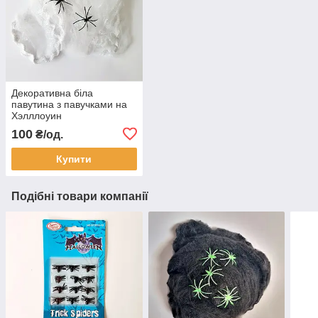
Декоративна біла
павутина з павучками на
Хэлллоуин
100
₴/од.
Купити
Подібні товари компанії