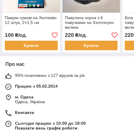
Павуки гумові на Хелловін
Павутина чорна з 6
Біла
12 штук, 2×1,5 см
павучками на Хэлллоуин
паву
велика
вели
100
220
220
₴/од.
₴/од.
Купити
Купити
Про нас
99% позитивних з 127 відгуків за рік
Працює з 05.02.2014
м. Одеса
Одеса, Україна
Контакти
Сьогодні працює з 10:00 до 18:00
Показати весь графік роботи