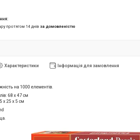
ару протягом 14 днів
за домовленістю
Характеристики
Інформація для замовлення
іжність на 1000 елементів.
лів:
68 x 47 см
5 х 25 х 5 см
nd
ща.