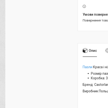
повернення тов
Опис
Пазли
Краса і н
Розмір паз
Коробка:
3
Бренд: Castorla
Виробник Поль