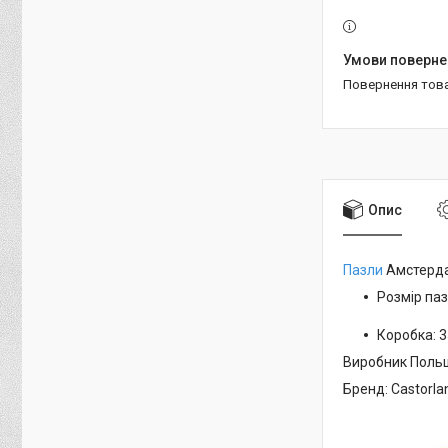
повернення тов
Опис
Пазли
Амстерда
Розмір паз
Коробка: 35
Виробник Поль
Бренд: Castorla