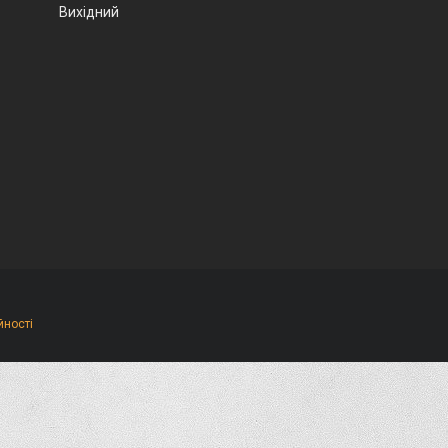
Вихідний
йності