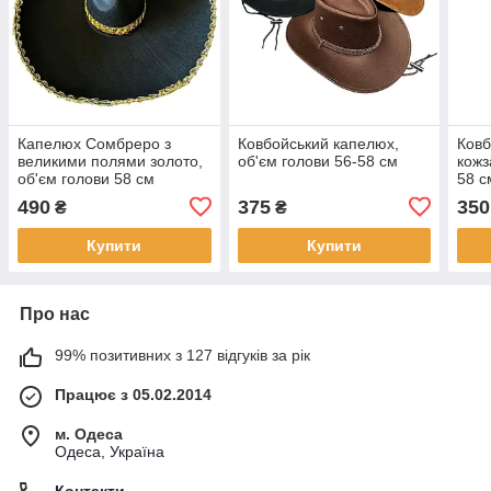
Капелюх Сомбреро з
Ковбойський капелюх,
Ковб
великими полями золото,
об'єм голови 56-58 см
кожз
об'єм голови 58 см
58 с
490
375
350
₴
₴
Купити
Купити
Про нас
99% позитивних з 127 відгуків за рік
Працює з 05.02.2014
м. Одеса
Одеса, Україна
Контакти