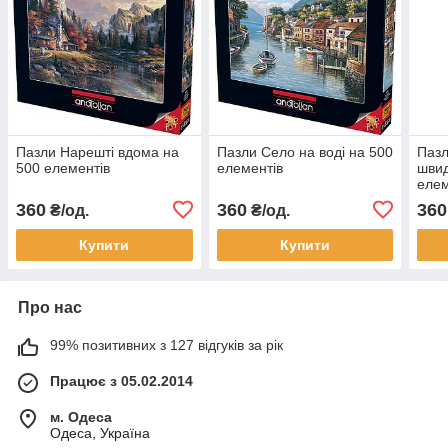
Пазли Нарешті вдома на
Пазли Село на воді на 500
Паз
500 елементів
елементів
швид
елем
360
360
360
₴/од.
₴/од.
Купити
Купити
Про нас
99% позитивних з 127 відгуків за рік
Працює з 05.02.2014
м. Одеса
Одеса, Україна