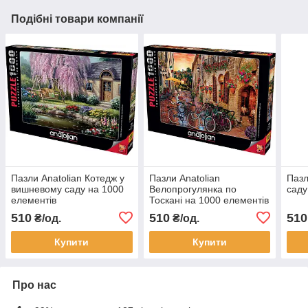
Подібні товари компанії
Пазли Anatolian Котедж у
Пазли Anatolian
Пазл
вишневому саду на 1000
Велопрогулянка по
саду
елементів
Тоскані на 1000 елементів
510
510
510
₴/од.
₴/од.
Купити
Купити
Про нас