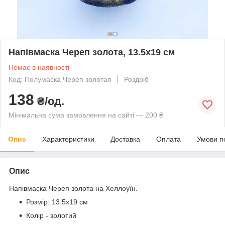
Напівмаска Череп золота, 13.5х19 см
Немає в наявності
Код: Полумаска Череп золотая
Роздріб
138
₴/од.
Мінімальна сума замовлення на сайті — 200 ₴
Опис
Характеристики
Доставка
Оплата
Умови п
Опис
Напівмаска Череп золота на Хеллоуїн.
Розмір: 13.5х19 см
Колір - золотий