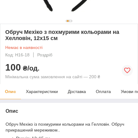
Обруч Мехіко з похмурими кольорами на
Хелловін, 12х15 см
Немає в наявності
Код: Н16-18
Роздріб
100
₴/од.
Мінімальна сума замовлення на сайті — 200 ₴
Опис
Характеристики
Доставка
Оплата
Умови п
Опис
Обруч Мехіко із похмурими кольорами на Гелловін. Обруч
прикрашений мереживом.
.