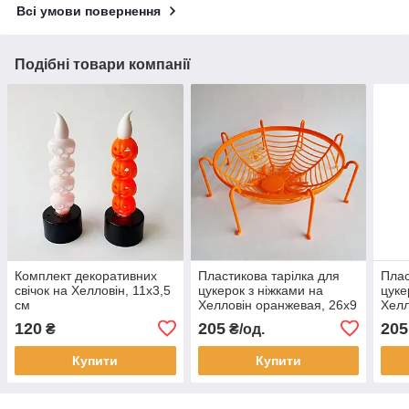
Всі умови повернення
Подібні товари компанії
Комплект декоративних
Пластикова тарілка для
Плас
свічок на Хелловін, 11х3,5
цукерок з ніжками на
цуке
см
Хелловін оранжевая, 26х9
Хелл
см
120
205
205
₴
₴/од.
Купити
Купити