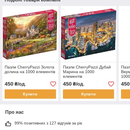
Пазли CherryPazzi Золота
Пазли CherryPazzi Дубай
Пазл
долина на 1000 елементів
Марина на 1000
Верм
елементів
1000
450
450
450
₴/од.
₴/од.
Купити
Купити
Про нас
99% позитивних з 127 відгуків за рік