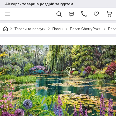
Alexopt - товари в роздріб та гуртом
Товари та послуги
Пазлы
Пазли CherryPazzi
Пазл