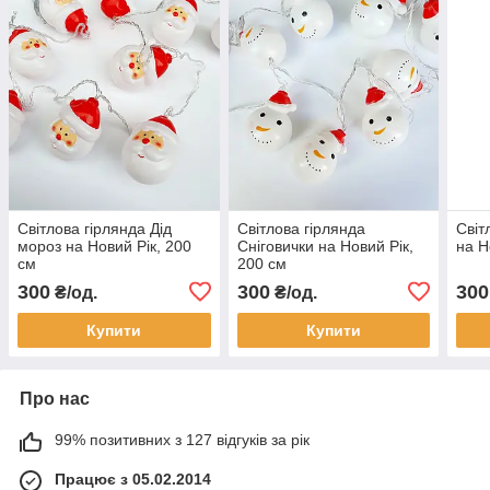
Світлова гірлянда Дід
Світлова гірлянда
Світ
мороз на Новий Рік, 200
Сніговички на Новий Рік,
на Н
см
200 см
300
300
300
₴/од.
₴/од.
Купити
Купити
Про нас
99% позитивних з 127 відгуків за рік
Працює з 05.02.2014