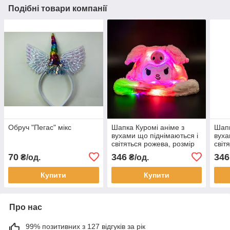
Подібні товари компанії
Обруч "Пегас" мікс
Шапка Куромі аніме з
Шапк
вухами що піднімаються і
вуха
світяться рожева, розмір
світ
52-56 см
52-5
70
346
346
₴/од.
₴/од.
Купити
Купити
Про нас
99% позитивних з 127 відгуків за рік