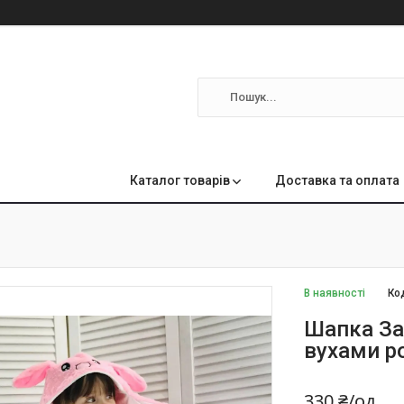
м
Каталог товарів
Доставка та оплата
В наявності
Ко
Шапка За
вухами р
330 ₴/од.