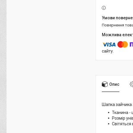
повернення тов
сайту.
Опис
Шапка зайчика 
Тканина - 
Розмір уні
Світяться 