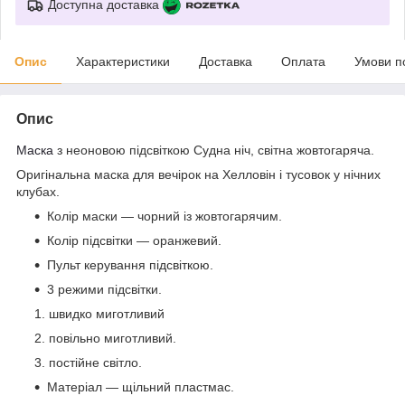
Доступна доставка
Опис
Характеристики
Доставка
Оплата
Умови п
Опис
Маска
з неоновою підсвіткою Судна ніч, світна
жовтогаряча
.
Оригінальна маска для вечірок на Хелловін і тусовок у нічних
клубах.
Колір маски — чорний із жовтогарячим.
Колір підсвітки — оранжевий.
Пульт керування підсвіткою.
3 режими підсвітки.
швидко миготливий
повільно миготливий.
постійне світло.
Матеріал — щільний пластмас.