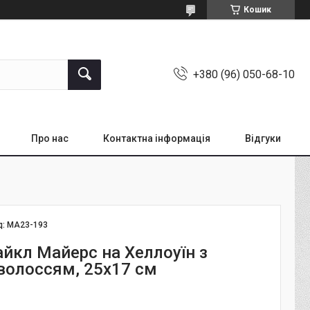
Кошик
+380 (96) 050-68-10
Про нас
Контактна інформація
Відгуки
д:
MA23-193
йкл Майерс на Хеллоуїн з
волоссям, 25х17 см