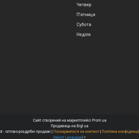
Четвер
Пʼятниця
Субота
Неділя
Сайт створений на маркетплейсі
Prom.ua
Продавець на Bigl.ua
Alexopt - оптово-роздрібні продажі |
Поскаржитися на контент
|
Політика конфіденці
Select Language
▼