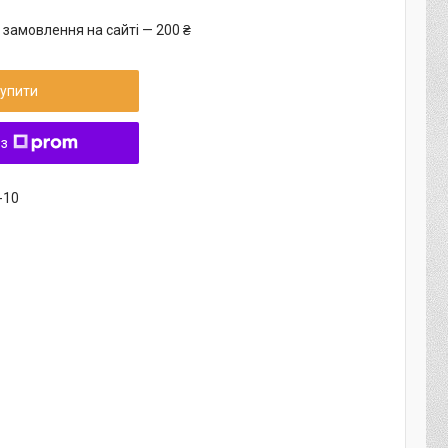
 замовлення на сайті — 200 ₴
упити
 з
-10