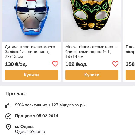
Дитяча пластикова маска
Маска кішки оксамитова з
Плас
Залізної людини синя,
блискітками чорна №1,
ліка
22х13 см
19х14 см
130
182
358
₴/од.
₴/од.
Купити
Купити
Про нас
99% позитивних з 127 відгуків за рік
Працює з 05.02.2014
м. Одеса
Одеса, Україна