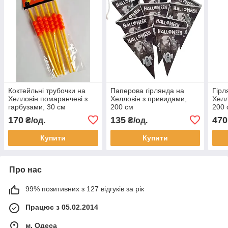
Коктейльні трубочки на
Паперова гірлянда на
Гірл
Хелловін помаранчеві з
Хелловін з привидами,
Хелл
гарбузами, 30 см
200 см
200 
170
135
470
₴/од.
₴/од.
Купити
Купити
Про нас
99% позитивних з 127 відгуків за рік
Працює з 05.02.2014
м. Одеса