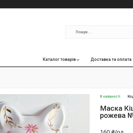
м
Каталог товарів
Доставка та оплата
В наявності
Ко
Маска Кі
рожева №
160 ₴/од.