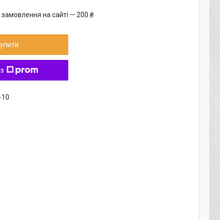
 замовлення на сайті — 200 ₴
упити
 з
-10