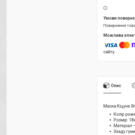
повернення тов
сайту.
Опис
Маска Кіцуне Яп
Колір роже
Розмір: 18
Матеріал 
Ззаду гумк