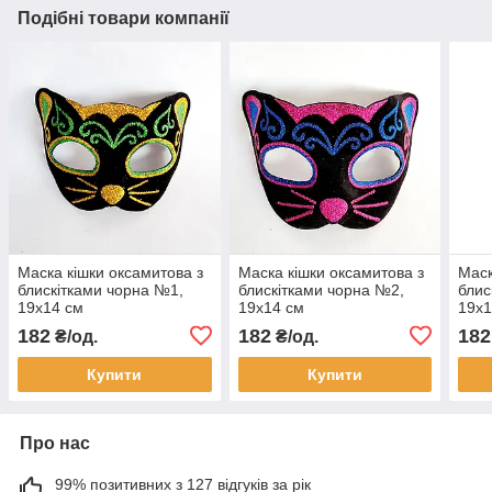
Подібні товари компанії
Маска кішки оксамитова з
Маска кішки оксамитова з
Маск
блискітками чорна №1,
блискітками чорна №2,
блис
19х14 см
19х14 см
19х1
182
182
182
₴/од.
₴/од.
Купити
Купити
Про нас
99% позитивних з 127 відгуків за рік