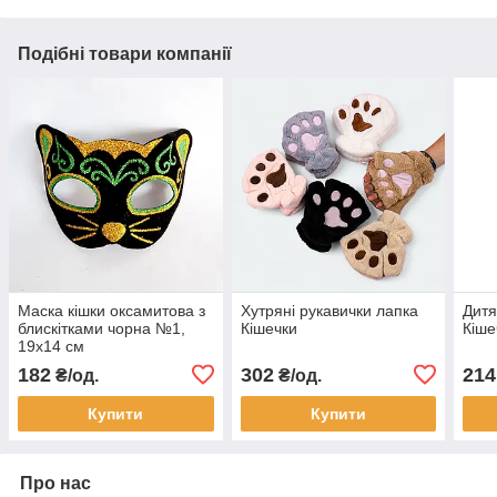
Подібні товари компанії
Маска кішки оксамитова з
Хутряні рукавички лапка
Дитя
блискітками чорна №1,
Кішечки
Кіше
19х14 см
182
302
214
₴/од.
₴/од.
Купити
Купити
Про нас