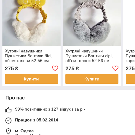
Хутряні навушники
Хутряні навушники
Хутр
Пушистики Бантики білі,
Пушистики Бантики сірі,
Пуши
об'єм голови 52-56 см
об'єм голови 52-56 см
кори
52-5
275
275
275
₴
₴
Купити
Купити
Про нас
99% позитивних з 127 відгуків за рік
Працює з 05.02.2014
м. Одеса