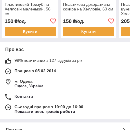
Пластиковий Тризуб на
Пластикова декоративна
Плас
Хелловін маленький, 56
сокира на Хелловін, 60 см
цуке
см
Хелл
см
150
150
205
₴/од.
₴/од.
Купити
Купити
Про нас
99% позитивних з 127 відгуків за рік
Працює з 05.02.2014
м. Одеса
Одеса, Україна
Контакти
Сьогодні працює з 10:00 до 16:00
Показати весь графік роботи
Про нас