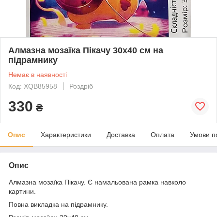
Алмазна мозаїка Пікачу 30x40 см на
підрамнику
Немає в наявності
Код: XQB85958
Роздріб
330
₴
Опис
Характеристики
Доставка
Оплата
Умови п
Опис
Алмазна мозаїка Пікачу. Є намальована рамка навколо
картини.
Повна викладка на підрамнику.