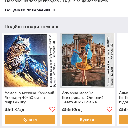
Повернення товару впродовж 14 днів за домовленістю
Всі умови повернення
Подібні товари компанії
Алмазна мозаїка Казковий
Алмазна мозаїка
Алма
Леопард 40x50 см на
Балерина та Оперний
Біг 
підрамнику
Театр 40x50 см на
підр
підрамнику
450
455
450
₴/од.
₴/од.
Купити
Купити